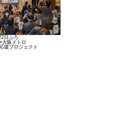
月22日ぷろ
局×大阪メトロ
応援プロジェクト