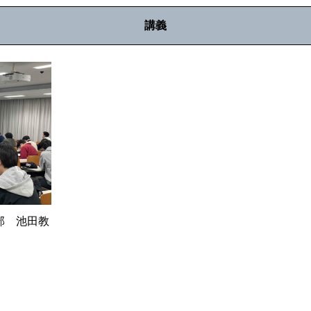
講義
部 池田教