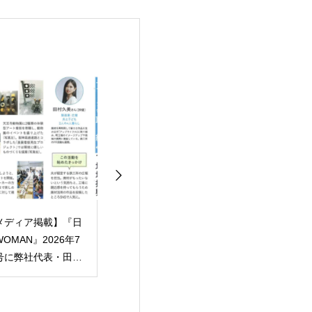
メディア掲載】『日
【メディア掲載】テレ
【メディア掲載
OMAN』2026年7
ビ大阪『ドキュメンタ
オサカジン」に
号に弊社代表・田村
リー7 傑作選』にて田
TEPPENの歩み
美のインタビュー記
村商店・TEPPENの密
創」への想いを
が掲載されました
着回が再放送されま
ただきました
す！