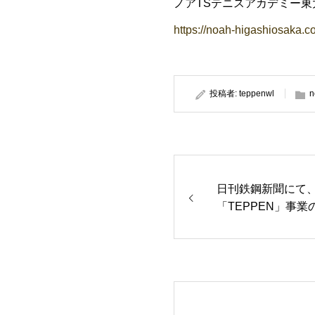
ノアTSテニスアカデミー東
https://noah-higashiosaka.c
投稿者:
teppenwl
n
日刊鉄鋼新聞にて
「TEPPEN」事