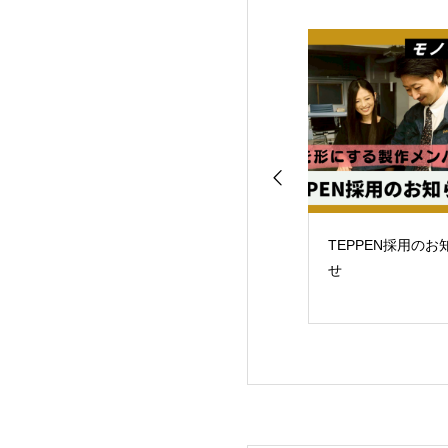
鉄鋼新聞にて、天
TEPPEN採用のお知ら
株式会社オカムラ
動物園寄贈式と
せ
ウェブマガジンに
PPEN」事業の展
を掲載いただきま
掲載されました。
た。