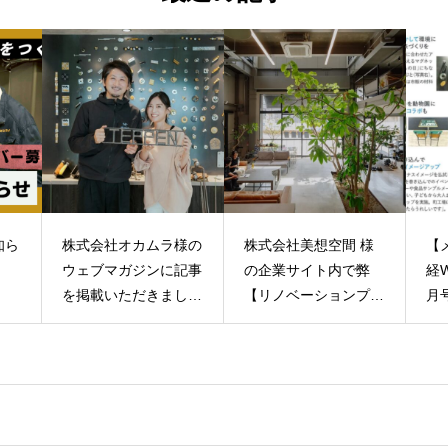
様の
株式会社美想空間 様
【メディア掲載】『日
【
記事
の企業サイト内で弊
経WOMAN』2026年7
ビ
し
【リノベーションプロ
月号に弊社代表・田村
リ
ジェクト】について掲
久美のインタビュー記
村
載いただきました。
事が掲載されました
着
す