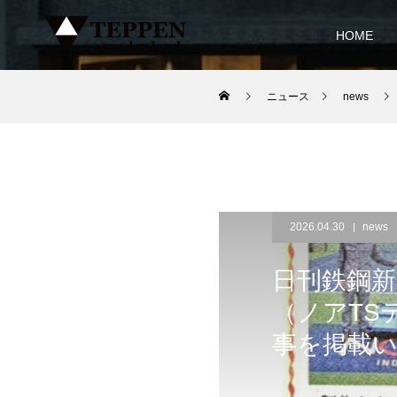
HOME
ニュース
news
2026.04.30
news
日刊鉄鋼新
（ノアTS
事を掲載