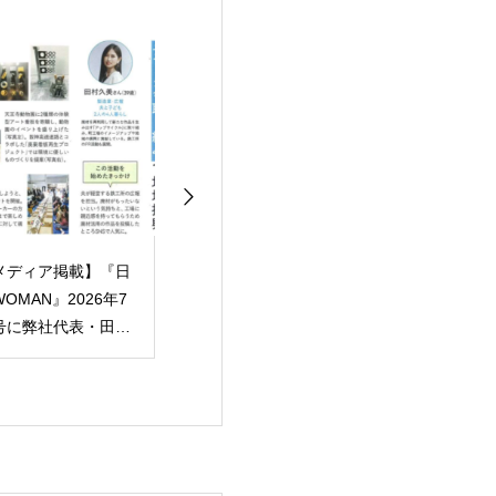
メディア掲載】テレ
【メディア掲載】「オ
日刊鉄鋼新聞社 
大阪『ドキュメンタ
オサカジン」にて、
山根商店様との
ー7 傑作選』にて田
TEPPENの歩みと「共
練習用器具（ノア
商店・TEPPENの密
創」への想いを取材い
テニスアカデミ
回が再放送されま
ただきました
阪様）を設計・
！
記事を掲載いた
した。