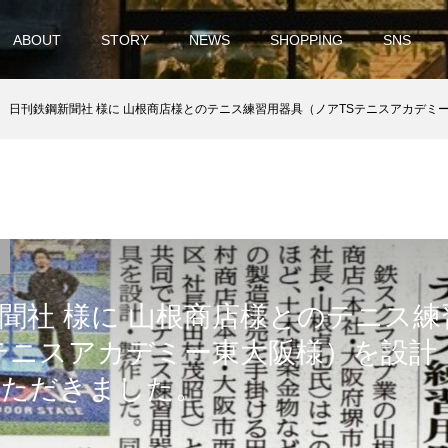
ABOUT
STORY
NEWS
SHOPPING
SNS
日刊鉄鋼新聞社 様に 山根商店様とのテニス練習用器具（ノアTSテニスアカデミー東大阪様）を
聞社 様に 山根商店様とのテニス練
テニスアカデミー東大阪様）を設計
いただきました。