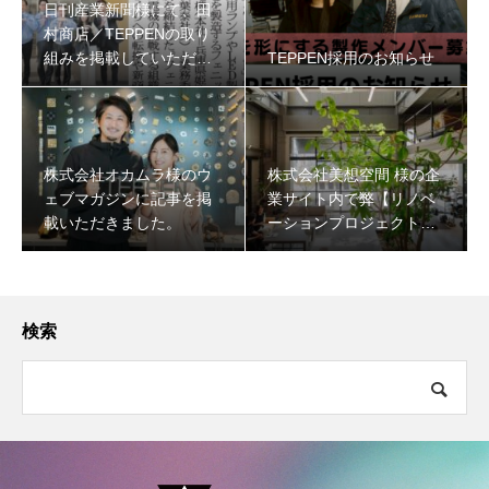
日刊産業新聞様にて、田
村商店／TEPPENの取り
組みを掲載していただき
TEPPEN採用のお知らせ
ました
株式会社オカムラ様のウ
株式会社美想空間 様の企
ェブマガジンに記事を掲
業サイト内で弊【リノベ
載いただきました。
ーションプロジェクト】
について掲載いただきま
した。
検索