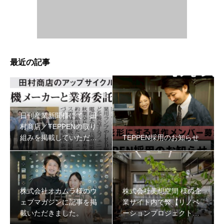
最近の記事
日刊産業新聞様にて、田
村商店／TEPPENの取り
組みを掲載していただき
TEPPEN採用のお知らせ
ました
株式会社オカムラ様のウ
株式会社美想空間 様の企
ェブマガジンに記事を掲
業サイト内で弊【リノベ
載いただきました。
ーションプロジェクト】