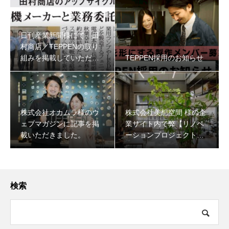
日刊産業新聞様にて、田
村商店／TEPPENの取り
組みを掲載していただき
TEPPEN採用のお知らせ
ました
株式会社オカムラ様のウ
株式会社美想空間 様の企
ェブマガジンに記事を掲
業サイト内で弊【リノベ
載いただきました。
ーションプロジェクト】
について掲載いただきま
した。
検索