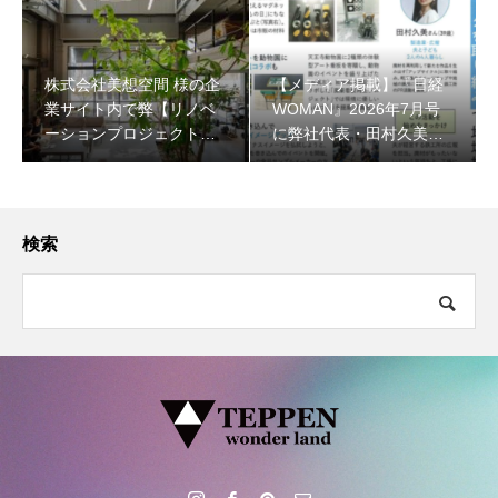
株式会社美想空間 様の企
【メディア掲載】『日経
業サイト内で弊【リノベ
WOMAN』2026年7月号
ーションプロジェクト】
に弊社代表・田村久美の
について掲載いただきま
インタビュー記事が掲載
した。
されました
検索