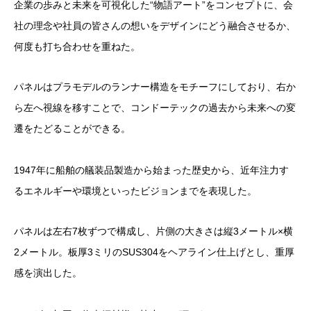
企業の歩みと未来を可視化した“物語アート”をコンセプトに、会
社の理念や社員の皆さんの想いをデザインにどう融合させるか、
何度も打ち合わせを重ねた。
パネルはプラモデルのランナー構造をモチーフにしており、右か
ら左へ視線を移すことで、コンドーテックの過去から未来への変
遷をたどることができる。
1947年に船舶の艤装品製造から始まった歴史から、近年注力す
るエネルギーや環境といったビジョンまでを表現した。
パネルは左右7枚ずつで構成し、片側の大きさは縦3メートル×横
2メートル。板厚3ミリのSUS304をヘアライン仕上げとし、重厚
感を演出した。