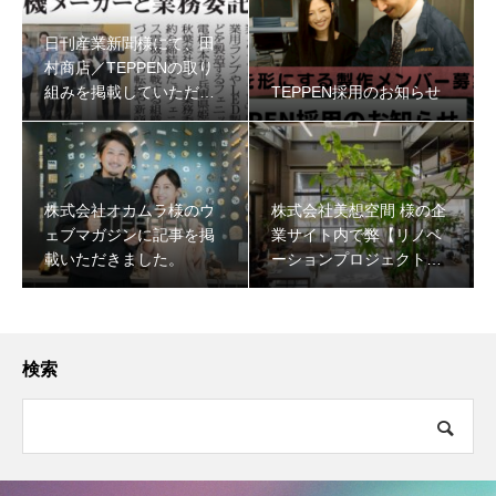
日刊産業新聞様にて、田
村商店／TEPPENの取り
組みを掲載していただき
TEPPEN採用のお知らせ
ました
株式会社オカムラ様のウ
株式会社美想空間 様の企
ェブマガジンに記事を掲
業サイト内で弊【リノベ
載いただきました。
ーションプロジェクト】
について掲載いただきま
した。
検索